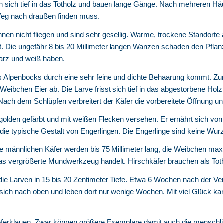
en sich tief in das Totholz und bauen lange Gänge. Nach mehreren Hä
 Weg nach draußen finden muss.
nen nicht fliegen und sind sehr gesellig. Warme, trockene Standorte 
Die ungefähr 8 bis 20 Millimeter langen Wanzen schaden den Pflanzen
warz und weiß haben.
Alpenbocks durch eine sehr feine und dichte Behaarung kommt. Zur 
eibchen Eier ab. Die Larve frisst sich tief in das abgestorbene Hol
 Nach dem Schlüpfen verbreitert der Käfer die vorbereitete Öffnung u
 golden gefärbt und mit weißen Flecken versehen. Er ernährt sich von
 die typische Gestalt von Engerlingen. Die Engerlinge sind keine Wur
e männlichen Käfer werden bis 75 Millimeter lang, die Weibchen maxi
s vergrößerte Mundwerkzeug handelt. Hirschkäfer brauchen als Totho
die Larven in 15 bis 20 Zentimeter Tiefe. Etwa 6 Wochen nach der Ve
e sich nach oben und leben dort nur wenige Wochen. Mit viel Glück k
eferklauen. Zwar können größere Exemplare damit auch die menschlic