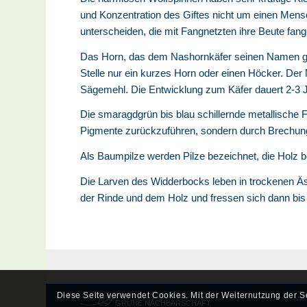
und Konzentration des Giftes nicht um einen Mensc
unterscheiden, die mit Fangnetzten ihre Beute fang
Das Horn, das dem Nashornkäfer seinen Namen gibt
Stelle nur ein kurzes Horn oder einen Höcker. De
Sägemehl. Die Entwicklung zum Käfer dauert 2-3 
Die smaragdgrün bis blau schillernde metallische 
Pigmente zurückzuführen, sondern durch Brechung 
Als Baumpilze werden Pilze bezeichnet, die Holz 
Die Larven des Widderbocks leben in trockenen Ä
der Rinde und dem Holz und fressen sich dann bis z
Diese Seite verwendet Cookies. Mit der Weiternutzung der 
GRÜNE NACHBARSCHAFT