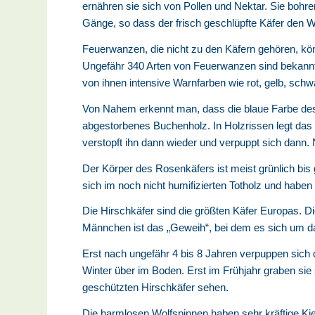
ernähren sie sich von Pollen und Nektar. Sie bohr
Gänge, so dass der frisch geschlüpfte Käfer den
Feuerwanzen, die nicht zu den Käfern gehören, kön
Ungefähr 340 Arten von Feuerwanzen sind bekannt. 
von ihnen intensive Warnfarben wie rot, gelb, sch
Von Nahem erkennt man, dass die blaue Farbe des 
abgestorbenes Buchenholz. In Holzrissen legt das W
verstopft ihn dann wieder und verpuppt sich dann.
Der Körper des Rosenkäfers ist meist grünlich bis
sich im noch nicht humifizierten Totholz und haben
Die Hirschkäfer sind die größten Käfer Europas. Di
Männchen ist das „Geweih“, bei dem es sich um da
Erst nach ungefähr 4 bis 8 Jahren verpuppen sich 
Winter über im Boden. Erst im Frühjahr graben si
geschützten Hirschkäfer sehen.
Die harmlosen Wolfspinnen haben sehr kräftige Ki