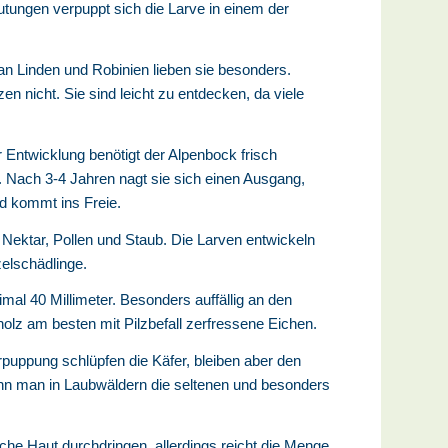
utungen verpuppt sich die Larve in einem der
an Linden und Robinien lieben sie besonders.
 nicht. Sie sind leicht zu entdecken, da viele
Entwicklung benötigt der Alpenbock frisch
z. Nach 3-4 Jahren nagt sie sich einen Ausgang,
nd kommt ins Freie.
 Nektar, Pollen und Staub. Die Larven entwickeln
zelschädlinge.
mal 40 Millimeter. Besonders auffällig an den
lz am besten mit Pilzbefall zerfressene Eichen.
rpuppung schlüpfen die Käfer, bleiben aber den
ann man in Laubwäldern die seltenen und besonders
he Haut durchdringen, allerdings reicht die Menge