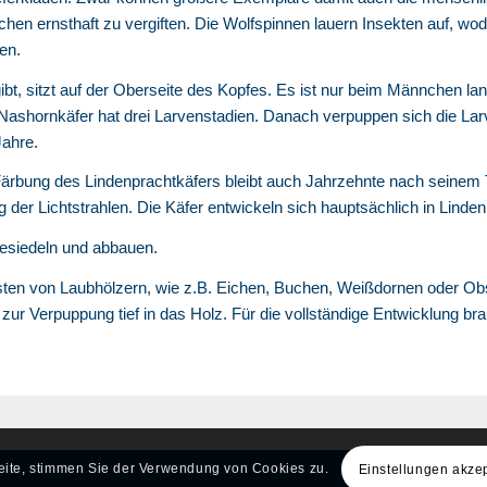
hen ernsthaft zu vergiften. Die Wolfspinnen lauern Insekten auf, wod
en.
, sitzt auf der Oberseite des Kopfes. Es ist nur beim Männchen lan
r Nashornkäfer hat drei Larvenstadien. Danach verpuppen sich die L
Jahre.
Färbung des Lindenprachtkäfers bleibt auch Jahrzehnte nach seinem 
der Lichtstrahlen. Die Käfer entwickeln sich hauptsächlich in Lin
besiedeln und abbauen.
sten von Laubhölzern, wie z.B. Eichen, Buchen, Weißdornen oder O
ur Verpuppung tief in das Holz. Für die vollständige Entwicklung bra
Seite, stimmen Sie der Verwendung von Cookies zu.
Einstellungen akze